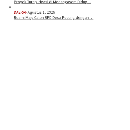
Proyek Turap Irigasi di Medangasem Didug…
DAERAH
Agustus 1, 2026
Resmi Maju Calon BPD Desa Pucung dengan …