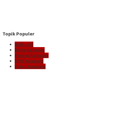
Topik Populer
delik.co.id
Berita Karawang
Pemkab Karawang
DPRD Karawang
Polres Karawang