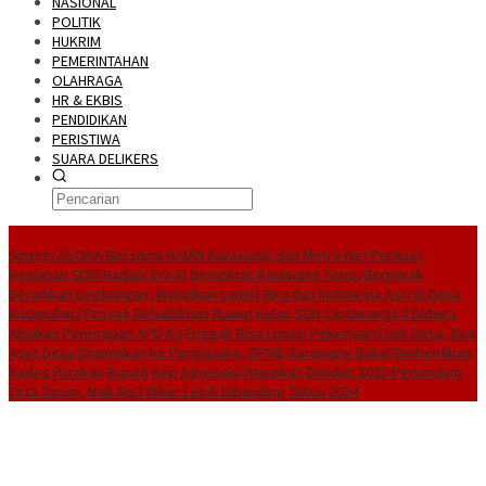
NASIONAL
POLITIK
HUKRIM
PEMERINTAHAN
OLAHRAGA
HR & EKBIS
PENDIDIKAN
PERISTIWA
SUARA DELIKERS
BreakingNews
Sinergi ASOKA Bersama KADIN Karawang dan Metra-Net Perkuat
Kesiapan SDM Hadapi Era AI
Demokrat Karawang Terus Bergerak
Bersihkan Lingkungan, Wujudkan Langit Biru dan Indonesia Asri di Desa
Kutapohaci
Proyek Rehabilitasi Ruang Kelas SDN Ciptamarga II Diduga
Abaikan Penerapan APD K3
Enggak Bisa Lunasi Pekerjaan Fisik Desa, Dua
Aset Desa Dijaminkan ke Pengusaha, DPMD Karawang Bakal Berhentikan
Kades Parakan
Bupati Aep Apresiasi Kenaikan Dividen 2025 Perumdam
Tirta Tarum, Naik Rp3 Miliar Lebih Dibanding Tahun 2024