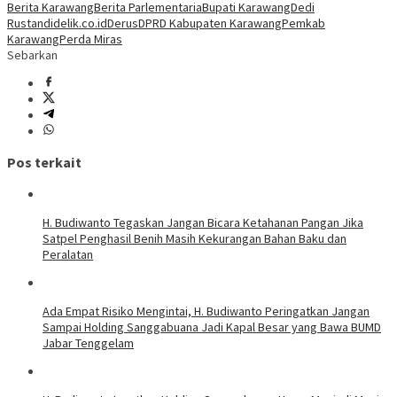
Berita Karawang
Berita Parlementaria
Bupati Karawang
Dedi
Rustandi
delik.co.id
Derus
DPRD Kabupaten Karawang
Pemkab
Karawang
Perda Miras
Sebarkan
Pos terkait
H. Budiwanto Tegaskan Jangan Bicara Ketahanan Pangan Jika
Satpel Penghasil Benih Masih Kekurangan Bahan Baku dan
Peralatan
Ada Empat Risiko Mengintai, H. Budiwanto Peringatkan Jangan
Sampai Holding Sanggabuana Jadi Kapal Besar yang Bawa BUMD
Jabar Tenggelam