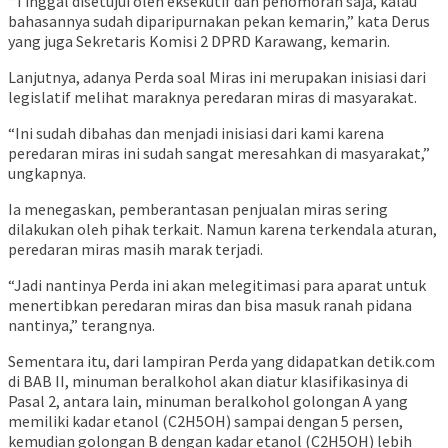
“Tinggal disetujui oleh eksekutif dan penomoran saja, kalau
bahasannya sudah diparipurnakan pekan kemarin,” kata Derus
yang juga Sekretaris Komisi 2 DPRD Karawang, kemarin.
Lanjutnya, adanya Perda soal Miras ini merupakan inisiasi dari
legislatif melihat maraknya peredaran miras di masyarakat.
“Ini sudah dibahas dan menjadi inisiasi dari kami karena
peredaran miras ini sudah sangat meresahkan di masyarakat,”
ungkapnya.
Ia menegaskan, pemberantasan penjualan miras sering
dilakukan oleh pihak terkait. Namun karena terkendala aturan,
peredaran miras masih marak terjadi.
“Jadi nantinya Perda ini akan melegitimasi para aparat untuk
menertibkan peredaran miras dan bisa masuk ranah pidana
nantinya,” terangnya.
Sementara itu, dari lampiran Perda yang didapatkan detik.com
di BAB II, minuman beralkohol akan diatur klasifikasinya di
Pasal 2, antara lain, minuman beralkohol golongan A yang
memiliki kadar etanol (C2H5OH) sampai dengan 5 persen,
kemudian golongan B dengan kadar etanol (C2H5OH) lebih