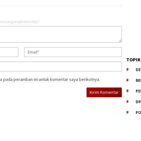
as yang wajib ditandai
*
TOPIK
DE
a pada peramban ini untuk komentar saya berikutnya.
BE
PE
DP
PO