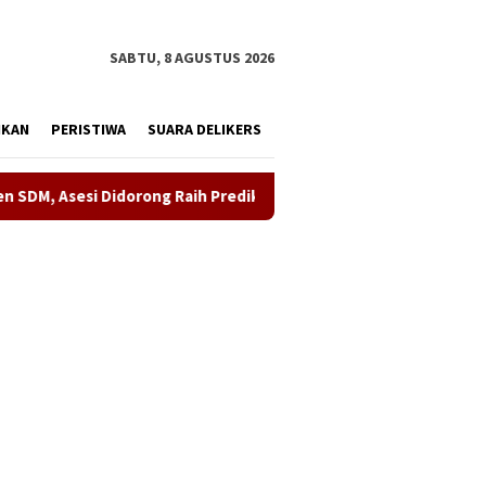
tutup
SABTU, 8 AGUSTUS 2026
IKAN
PERISTIWA
SUARA DELIKERS
orong Raih Predikat Kompeten
Sinergi ASOKA Bersama KA