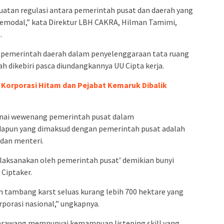
uatan regulasi antara pemerintah pusat dan daerah yang
emodal,” kata Direktur LBH CAKRA, Hilman Tamimi,
.
 pemerintah daerah dalam penyelenggaraan tata ruang
ah dikebiri pasca diundangkannya UU Cipta kerja.
Korporasi Hitam dan Pejabat Kemaruk Dibalik
genai wewenang pemerintah pusat dalam
dapun yang dimaksud dengan pemerintah pusat adalah
 dan menteri.
laksanakan oleh pemerintah pusat’ demikian bunyi
Ciptaker.
ah tambang karst seluas kurang lebih 700 hektare yang
rporasi nasional,” ungkapnya.
arawang mempunyai kemampuan listening skill yang