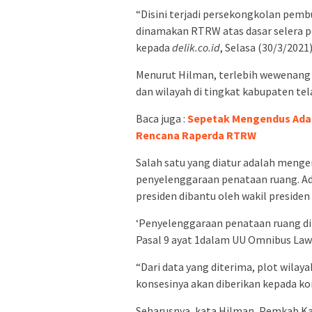
“Disini terjadi persekongkolan pemb
dinamakan RTRW atas dasar selera p
kepada
delik.co.id
, Selasa (30/3/2021)
Menurut Hilman, terlebih wewenang
dan wilayah di tingkat kabupaten tel
Baca juga :
Sepetak Mengendus Ada 
Rencana Raperda RTRW
Salah satu yang diatur adalah men
penyelenggaraan penataan ruang. A
presiden dibantu oleh wakil presiden
‘Penyelenggaraan penataan ruang di
Pasal 9 ayat 1dalam UU Omnibus Law 
“Dari data yang diterima, plot wilay
konsesinya akan diberikan kepada ko
Seharusnya, kata Hilman, Pemkab K