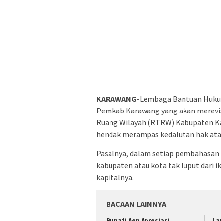
KARAWANG
-Lembaga Bantuan Hukum
Pemkab Karawang yang akan merevis
Ruang Wilayah (RTRW) Kabupaten Kar
hendak merampas kedalutan hak atas
Pasalnya, dalam setiap pembahasan 
kabupaten atau kota tak luput dari
kapitalnya.
BACAAN LAINNYA
Bupati Aep Apresiasi
La