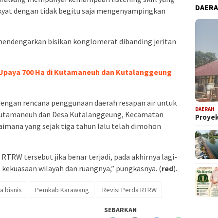
DAER
kyat dengan tidak begitu saja mengenyampingkan
 mendengarkan bisikan konglomerat dibanding jeritan
 Upaya 700 Ha di Kutamaneuh dan Kutalanggeung
engan rencana penggunaan daerah resapan air untuk
DAERAH
a Kutamaneuh dan Desa Kutalanggeung, Kecamatan
Proyek
aimana yang sejak tiga tahun lalu telah dimohon
TRW tersebut jika benar terjadi, pada akhirnya lagi-
s kekuasaan wilayah dan ruangnya,” pungkasnya. (
red
).
a bisnis
Pemkab Karawang
Revisi Perda RTRW
SEBARKAN