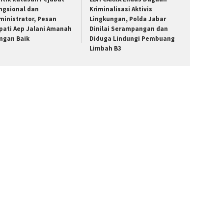
ngsional dan
Kriminalisasi Aktivis
ministrator, Pesan
Lingkungan, Polda Jabar
pati Aep Jalani Amanah
Dinilai Serampangan dan
ngan Baik
Diduga Lindungi Pembuang
Limbah B3