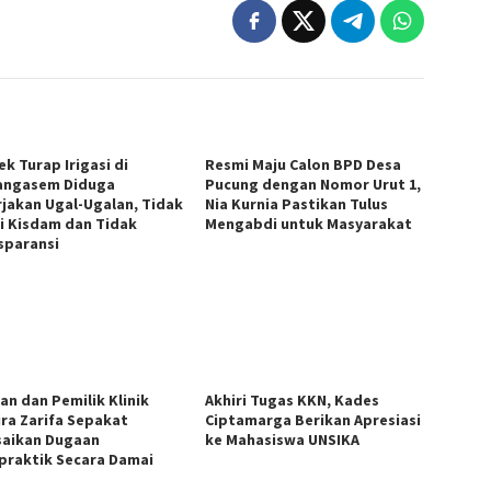
k Turap Irigasi di
Resmi Maju Calon BPD Desa
ngasem Diduga
Pucung dengan Nomor Urut 1,
rjakan Ugal-Ugalan, Tidak
Nia Kurnia Pastikan Tulus
i Kisdam dan Tidak
Mengabdi untuk Masyarakat
sparansi
an dan Pemilik Klinik
Akhiri Tugas KKN, Kades
ira Zarifa Sepakat
Ciptamarga Berikan Apresiasi
saikan Dugaan
ke Mahasiswa UNSIKA
praktik Secara Damai