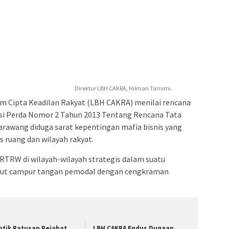
Direktur LBH CAKRA, Hilman Tamimi.
 Cipta Keadilan Rakyat (LBH CAKRA) menilai rencana
i Perda Nomor 2 Tahun 2013 Tentang Rencana Tata
awang diduga sarat kepentingan mafia bisnis yang
 ruang dan wilayah rakyat.
RTRW di wilayah-wilayah strategis dalam suatu
 ikut campur tangan pemodal dengan cengkraman
ntik Ratusan Pejabat
LBH CAKRA Endus Dugaan