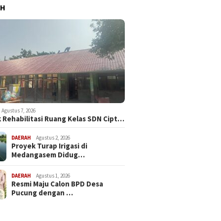
AH
Agustus 7, 2026
 Rehabilitasi Ruang Kelas SDN Cipt…
DAERAH
Agustus 2, 2026
Proyek Turap Irigasi di
Medangasem Didug…
DAERAH
Agustus 1, 2026
Resmi Maju Calon BPD Desa
Pucung dengan …