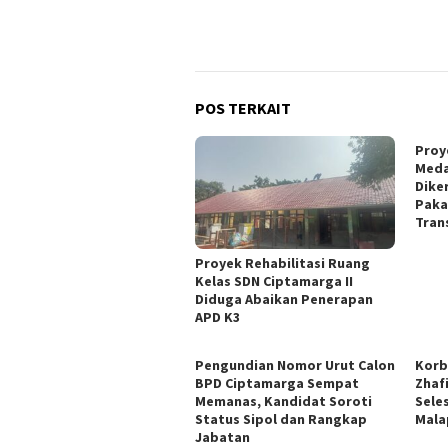
POS TERKAIT
Proye
Meda
Dike
Paka
Tran
Proyek Rehabilitasi Ruang
Kelas SDN Ciptamarga II
Diduga Abaikan Penerapan
APD K3
Pengundian Nomor Urut Calon
Korb
BPD Ciptamarga Sempat
Zhaf
Memanas, Kandidat Soroti
Sele
Status Sipol dan Rangkap
Mala
Jabatan