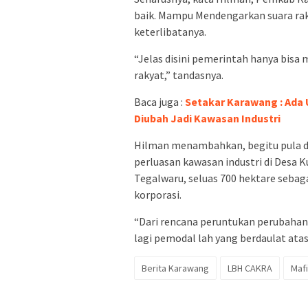
baik. Mampu Mendengarkan suara ra
keterlibatanya.
“Jelas disini pemerintah hanya bisa
rakyat,” tandasnya.
Baca juga :
Setakar Karawang : Ada
Diubah Jadi Kawasan Industri
Hilman menambahkan, begitu pula d
perluasan kawasan industri di Des
Tegalwaru, seluas 700 hektare sebag
korporasi.
“Dari rencana peruntukan perubahan R
lagi pemodal lah yang berdaulat ata
Berita Karawang
LBH CAKRA
Mafi