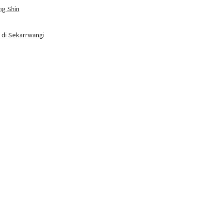
ng Shin
k di Sekarrwangi