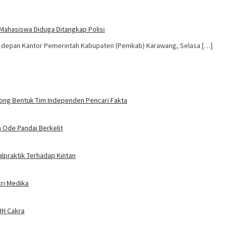
Mahasiswa Diduga Ditangkap Polisi
i depan Kantor Pemerintah Kabupaten (Pemkab) Karawang, Selasa […]
orong Bentuk Tim Independen Pencari Fakta
a Ode Pandai Berkelit
alpraktik Terhadap Kintan
kri Medika
BH Cakra