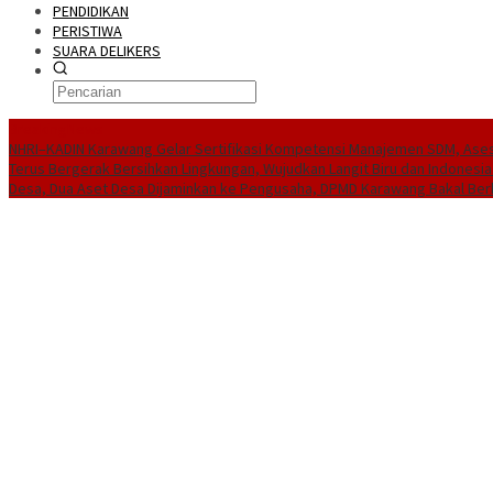
PENDIDIKAN
PERISTIWA
SUARA DELIKERS
BreakingNews
NHRI–KADIN Karawang Gelar Sertifikasi Kompetensi Manajemen SDM, Ases
Terus Bergerak Bersihkan Lingkungan, Wujudkan Langit Biru dan Indonesia
Desa, Dua Aset Desa Dijaminkan ke Pengusaha, DPMD Karawang Bakal Ber