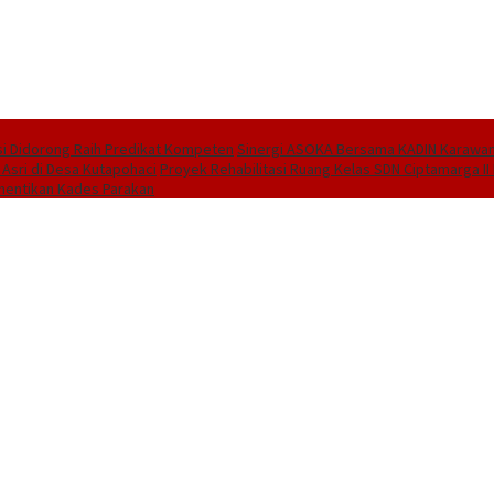
i Didorong Raih Predikat Kompeten
Sinergi ASOKA Bersama KADIN Karawang
 Asri di Desa Kutapohaci
Proyek Rehabilitasi Ruang Kelas SDN Ciptamarga I
hentikan Kades Parakan