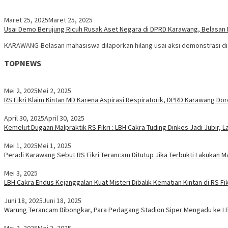
Maret 25, 2025
Maret 25, 2025
Usai Demo Berujung Ricuh Rusak Aset Negara di DPRD Karawang, Belasan 
KARAWANG-Belasan mahasiswa dilaporkan hilang usai aksi demonstrasi d
TOPNEWS
Mei 2, 2025
Mei 2, 2025
RS Fikri Klaim Kintan MD Karena Aspirasi Respiratorik, DPRD Karawang D
April 30, 2025
April 30, 2025
Kemelut Dugaan Malpraktik RS Fikri : LBH Cakra Tuding Dinkes Jadi Jubir, L
Mei 1, 2025
Mei 1, 2025
Peradi Karawang Sebut RS Fikri Terancam Ditutup Jika Terbukti Lakukan M
Mei 3, 2025
LBH Cakra Endus Kejanggalan Kuat Misteri Dibalik Kematian Kintan di RS Fi
Juni 18, 2025
Juni 18, 2025
Warung Terancam Dibongkar, Para Pedagang Stadion Siper Mengadu ke L
Mei 3, 2025
Mei 3, 2025