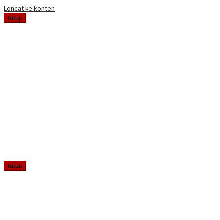
Loncat ke konten
tutup
tutup