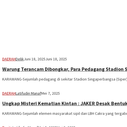
DAERAH
Delik
Juni 18, 2025
Juni 18, 2025
Warung Terancam Dibongkar, Para Pedagang Stadion 
KARAWANG-Sejumlah pedagang di sekitar Stadion Singaperbangsa (Siper
DAERAH
Latifudin Manaf
Mei 7, 2025
Ungkap Misteri Kematian Kintan : JAKER Desak Bentuk
KARAWANG-Sejumlah elemen masyarakat sipil dan LBH Cakra yang tergabun