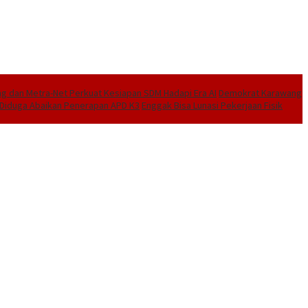
 dan Metra-Net Perkuat Kesiapan SDM Hadapi Era AI
Demokrat Karawang
I Diduga Abaikan Penerapan APD K3
Enggak Bisa Lunasi Pekerjaan Fisik