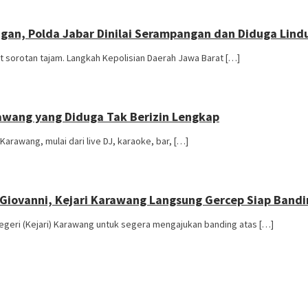
ngan, Polda Jabar Dinilai Serampangan dan Diduga Lin
orotan tajam. Langkah Kepolisian Daerah Jawa Barat […]
awang yang Diduga Tak Berizin Lengkap
rawang, mulai dari live DJ, karaoke, bar, […]
Giovanni, Kejari Karawang Langsung Gercep Siap Bandi
ri (Kejari) Karawang untuk segera mengajukan banding atas […]