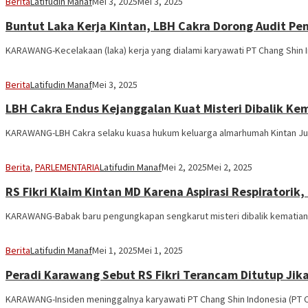
Berita
Latifudin Manaf
Mei 3, 2025
Mei 3, 2025
Buntut Laka Kerja Kintan, LBH Cakra Dorong Audit P
KARAWANG-Kecelakaan (laka) kerja yang dialami karyawati PT Chang Shin In
Berita
Latifudin Manaf
Mei 3, 2025
LBH Cakra Endus Kejanggalan Kuat Misteri Dibalik Kem
KARAWANG-LBH Cakra selaku kuasa hukum keluarga almarhumah Kintan Juni
Berita
,
PARLEMENTARIA
Latifudin Manaf
Mei 2, 2025
Mei 2, 2025
RS Fikri Klaim Kintan MD Karena Aspirasi Respirator
KARAWANG-Babak baru pengungkapan sengkarut misteri dibalik kematian ka
Berita
Latifudin Manaf
Mei 1, 2025
Mei 1, 2025
Peradi Karawang Sebut RS Fikri Terancam Ditutup Jik
KARAWANG-Insiden meninggalnya karyawati PT Chang Shin Indonesia (PT CSI)