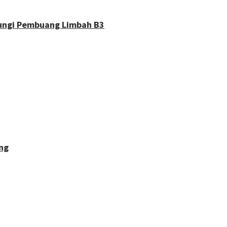
dungi Pembuang Limbah B3
ng