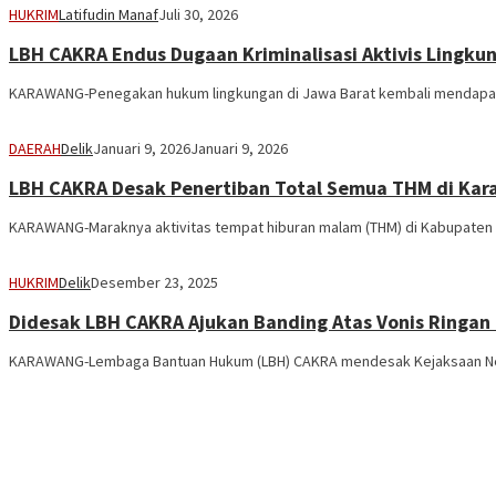
HUKRIM
Latifudin Manaf
Juli 30, 2026
LBH CAKRA Endus Dugaan Kriminalisasi Aktivis Lingku
KARAWANG-Penegakan hukum lingkungan di Jawa Barat kembali mendapat s
DAERAH
Delik
Januari 9, 2026
Januari 9, 2026
LBH CAKRA Desak Penertiban Total Semua THM di Kar
KARAWANG-Maraknya aktivitas tempat hiburan malam (THM) di Kabupaten Ka
HUKRIM
Delik
Desember 23, 2025
Didesak LBH CAKRA Ajukan Banding Atas Vonis Ringan 
KARAWANG-Lembaga Bantuan Hukum (LBH) CAKRA mendesak Kejaksaan Nege