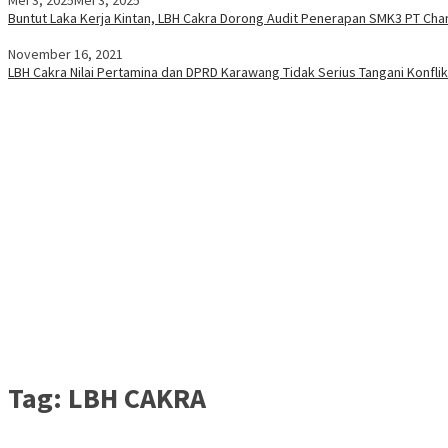
Buntut Laka Kerja Kintan, LBH Cakra Dorong Audit Penerapan SMK3 PT Cha
November 16, 2021
LBH Cakra Nilai Pertamina dan DPRD Karawang Tidak Serius Tangani Konfli
Tag:
LBH CAKRA