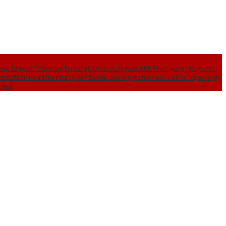
ang Segera Tetapkan Tersangka Kasus Dugaan KPR Fiktif yang Menyeret
dapatkan Keadilan Fiskal, Arif Dianto Dorong Reformasi Alokasi Pajak bagi
ansi