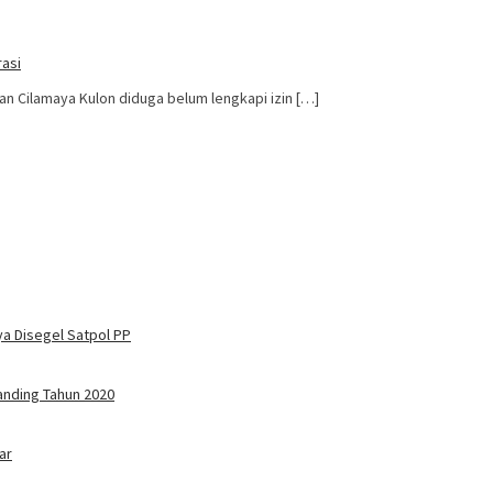
rasi
 Cilamaya Kulon diduga belum lengkapi izin […]
a Disegel Satpol PP
anding Tahun 2020
ar