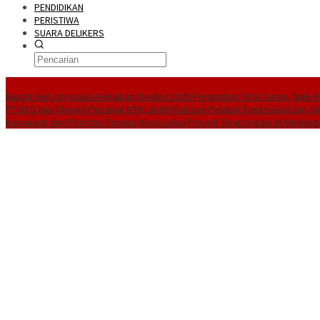
PENDIDIKAN
PERISTIWA
SUARA DELIKERS
BreakingNews
Bupati Aep Apresiasi Kenaikan Dividen 2025 Perumdam Tirta Tarum, Naik Rp
PT BAS dan Oknum Pegawai BTN
Lantik Ratusan Pejabat Fungsional dan A
Karawang dan Prioritas Tenaga Kerja Lokal
Proyek Turap Irigasi di Medang