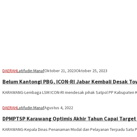
DAERAH
Latifudin Manaf
Oktober 21, 2023
Oktober 25, 2023
Belum Kantongi PBG, ICON-RI Jabar Kembali Desak Tow
KARAWANG-Lembaga LSM ICON-RI mendesak pihak Satpol PP Kabupaten Ka
DAERAH
Latifudin Manaf
Agustus 4, 2022
DPMPTSP Karawang Optimis Akhir Tahun Capai Target I
KARAWANG-Kepala Dinas Penanaman Modal dan Pelayanan Terpadu Satu Pi