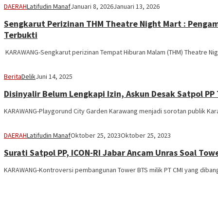
DAERAH
Latifudin Manaf
Januari 8, 2026
Januari 13, 2026
Sengkarut Perizinan THM Theatre Night Mart : Pengam
Terbukti
‎ KARAWANG-Sengkarut perizinan Tempat Hiburan Malam (THM) Theatre Nigh
Berita
Delik
Juni 14, 2025
Disinyalir Belum Lengkapi Izin, Askun Desak Satpol P
KARAWANG-Playgorund City Garden Karawang menjadi sorotan publik Karaw
DAERAH
Latifudin Manaf
Oktober 25, 2023
Oktober 25, 2023
Surati Satpol PP, ICON-RI Jabar Ancam Unras Soal Tow
KARAWANG-Kontroversi pembangunan Tower BTS milik PT CMI yang dibangun