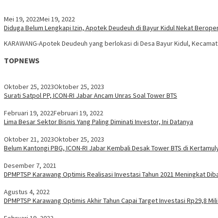
Mei 19, 2022
Mei 19, 2022
Diduga Belum Lengkapi Izin, Apotek Deudeuh di Bayur Kidul Nekat Berope
KARAWANG-Apotek Deudeuh yang berlokasi di Desa Bayur Kidul, Kecamatan
TOPNEWS
Oktober 25, 2023
Oktober 25, 2023
Surati Satpol PP, ICON-RI Jabar Ancam Unras Soal Tower BTS
Februari 19, 2022
Februari 19, 2022
Lima Besar Sektor Bisnis Yang Paling Diminati Investor, Ini Datanya
Oktober 21, 2023
Oktober 25, 2023
Belum Kantongi PBG, ICON-RI Jabar Kembali Desak Tower BTS di Kertamuly
Desember 7, 2021
DPMPTSP Karawang Optimis Realisasi Investasi Tahun 2021 Meningkat Dib
Agustus 4, 2022
DPMPTSP Karawang Optimis Akhir Tahun Capai Target Investasi Rp29,8 Mili
Februari 19, 2022