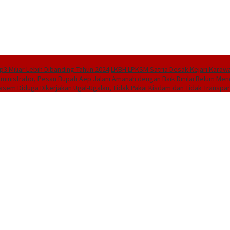
3 Miliar Lebih Dibanding Tahun 2024
LKBH LPKSM Satria Desak Kejari Karaw
dministrator, Pesan Bupati Aep Jalani Amanah dengan Baik
Dinilai Belum Men
asem Diduga Dikerjakan Ugal-Ugalan, Tidak Pakai Kisdam dan Tidak Transpar