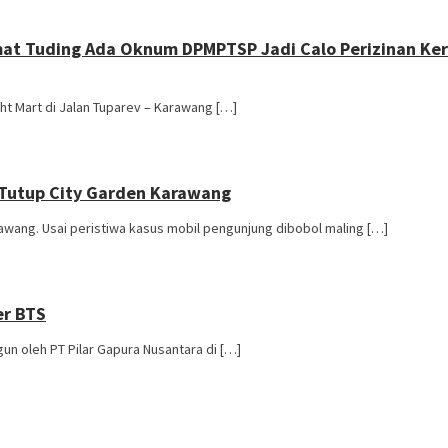
at Tuding Ada Oknum DPMPTSP Jadi Calo Perizinan Keru
t Mart di Jalan Tuparev – Karawang […]
P Tutup City Garden Karawang
ang. Usai peristiwa kasus mobil pengunjung dibobol maling […]
er BTS
 oleh PT Pilar Gapura Nusantara di […]