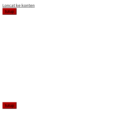
Loncat ke konten
tutup
tutup