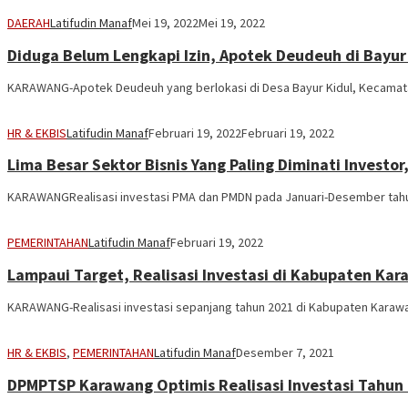
DAERAH
Latifudin Manaf
Mei 19, 2022
Mei 19, 2022
Diduga Belum Lengkapi Izin, Apotek Deudeuh di Bayur
KARAWANG-Apotek Deudeuh yang berlokasi di Desa Bayur Kidul, Kecamatan
HR & EKBIS
Latifudin Manaf
Februari 19, 2022
Februari 19, 2022
Lima Besar Sektor Bisnis Yang Paling Diminati Investor
KARAWANGRealisasi investasi PMA dan PMDN pada Januari-Desember tahun 
PEMERINTAHAN
Latifudin Manaf
Februari 19, 2022
Lampaui Target, Realisasi Investasi di Kabupaten Ka
KARAWANG-Realisasi investasi sepanjang tahun 2021 di Kabupaten Karawa
HR & EKBIS
,
PEMERINTAHAN
Latifudin Manaf
Desember 7, 2021
DPMPTSP Karawang Optimis Realisasi Investasi Tahun