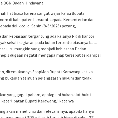
a BGN Dadan Hindayana.
mah hal biasa karena sangat wajar kalau Bupati
nom di kabupaten bersurat kepada Kementerian dan
pada delik.co.id, Senin (8/6/2026) petang,
 dan kebiasaan tergantung ada kalanya PR di kantor
k sekali kegiatan pada bulan tertentu biasanya baca-
ntai, itu mungkin yang menjadi kebiasaan Dadan
nepis dugaan negatif mengapa map tersebut terdampar
skan, ditemukannya StopMap Bupati Karawang ketika
ung bukanlah temuan pelanggaran hukum dan tidak
kan yang gagal paham, apalagi ini bukan alat bukti
 keterlibatan Bupati Karawang,” katanya.
ng akan meneliti isi dan relevansinya, apabila hanya
 penanganan SPPG wilayah terjauh biasa di sebut 3T