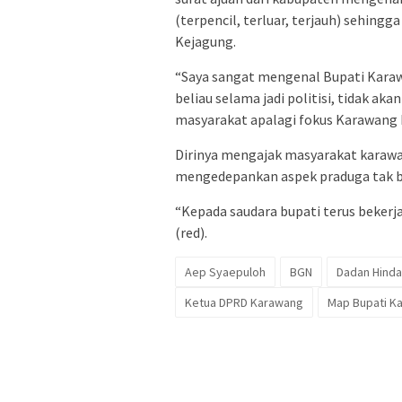
(terpencil, terluar, terjauh) sehingg
Kejagung.
“Saya sangat mengenal Bupati Kara
beliau selama jadi politisi, tidak 
masyarakat apalagi fokus Karawang k
Dirinya mengajak masyarakat karaw
mengedepankan aspek praduga tak ber
“Kepada saudara bupati terus bekerj
(red).
Aep Syaepuloh
BGN
Dadan Hind
Ketua DPRD Karawang
Map Bupati K