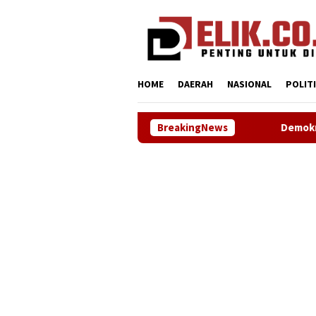
Loncat
tutup
ke
konten
HOME
DAERAH
NASIONAL
POLIT
BreakingNews
Demokrat Karawang Terus 