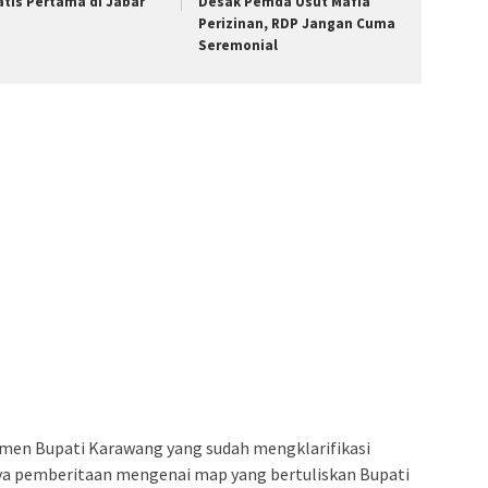
atis Pertama di Jabar
Desak Pemda Usut Mafia
Perizinan, RDP Jangan Cuma
Seremonial
temen Bupati Karawang yang sudah mengklarifikasi
ya pemberitaan mengenai map yang bertuliskan Bupati