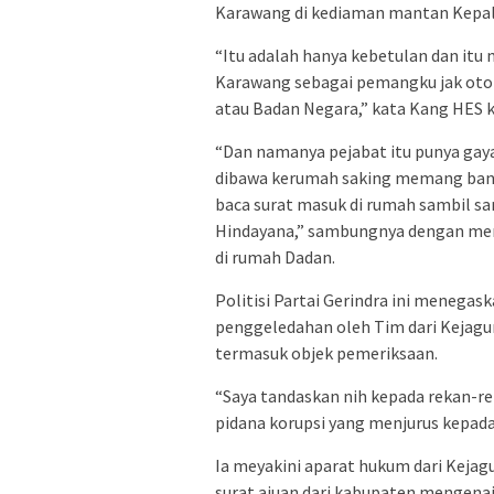
Karawang di kediaman mantan Kepal
“Itu adalah hanya kebetulan dan itu 
Karawang sebagai pemangku jak oto
atau Badan Negara,” kata Kang HES ke
“Dan namanya pejabat itu punya gaya
dibawa kerumah saking memang banya
baca surat masuk di rumah sambil sa
Hindayana,” sambungnya dengan me
di rumah Dadan.
Politisi Partai Gerindra ini menega
penggeledahan oleh Tim dari Kejag
termasuk objek pemeriksaan.
“Saya tandaskan nih kepada rekan-re
pidana korupsi yang menjurus kepada
Ia meyakini aparat hukum dari Kejagu
surat ajuan dari kabupaten mengenai