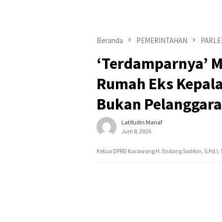
Beranda
PEMERINTAHAN
PARLE
‘Terdamparnya’ M
Rumah Eks Kepala
Bukan Pelanggara
Latifudin Manaf
Juni 8, 2026
Ketua DPRD Karawang H. Endang Sodikin, S.Pd.I, S