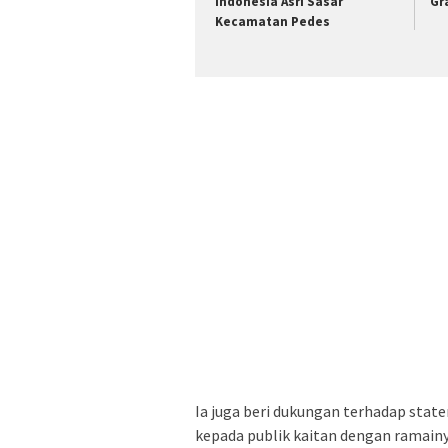
Indonesia Asri Sasar
Gr
Kecamatan Pedes
Ia juga beri dukungan terhadap sta
kepada publik kaitan dengan ramain