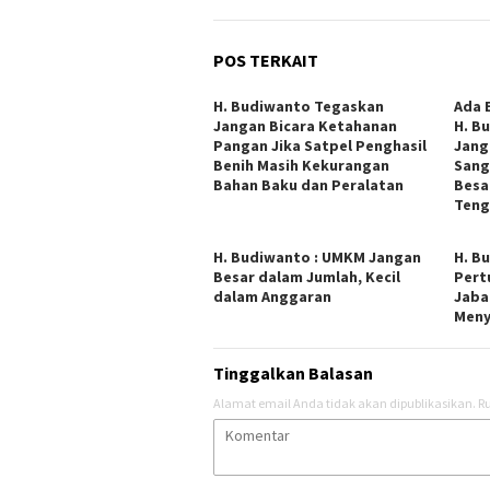
POS TERKAIT
H. Budiwanto Tegaskan
Ada 
Jangan Bicara Ketahanan
H. B
Pangan Jika Satpel Penghasil
Jang
Benih Masih Kekurangan
Sang
Bahan Baku dan Peralatan
Besa
Teng
H. Budiwanto : UMKM Jangan
H. B
Besar dalam Jumlah, Kecil
Pert
dalam Anggaran
Jaba
Meny
Tinggalkan Balasan
Alamat email Anda tidak akan dipublikasikan.
Ru