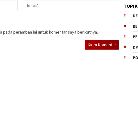
TOPIK
DE
BE
a pada peramban ini untuk komentar saya berikutnya.
PE
DP
PO