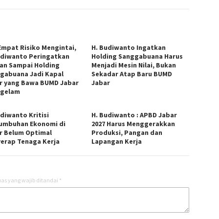
Empat Risiko Mengintai,
H. Budiwanto Ingatkan
udiwanto Peringatkan
Holding Sanggabuana Harus
an Sampai Holding
Menjadi Mesin Nilai, Bukan
gabuana Jadi Kapal
Sekadar Atap Baru BUMD
r yang Bawa BUMD Jabar
Jabar
gelam
udiwanto Kritisi
H. Budiwanto : APBD Jabar
umbuhan Ekonomi di
2027 Harus Menggerakkan
r Belum Optimal
Produksi, Pangan dan
erap Tenaga Kerja
Lapangan Kerja
as yang wajib ditandai
*