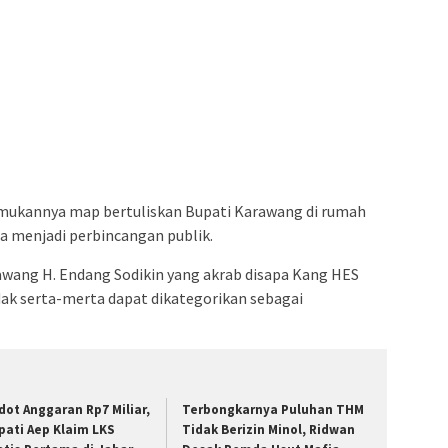
mukannya map bertuliskan Bupati Karawang di rumah
 menjadi perbincangan publik.
ang H. Endang Sodikin yang akrab disapa Kang HES
ak serta-merta dapat dikategorikan sebagai
dot Anggaran Rp7 Miliar,
Terbongkarnya Puluhan THM
pati Aep Klaim LKS
Tidak Berizin Minol, Ridwan