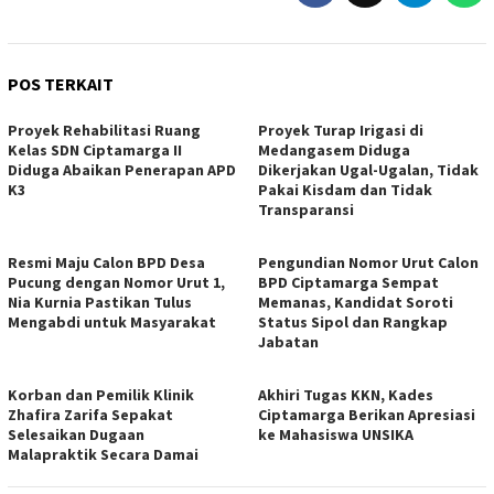
POS TERKAIT
Proyek Rehabilitasi Ruang
Proyek Turap Irigasi di
Kelas SDN Ciptamarga II
Medangasem Diduga
Diduga Abaikan Penerapan APD
Dikerjakan Ugal-Ugalan, Tidak
K3
Pakai Kisdam dan Tidak
Transparansi
Resmi Maju Calon BPD Desa
Pengundian Nomor Urut Calon
Pucung dengan Nomor Urut 1,
BPD Ciptamarga Sempat
Nia Kurnia Pastikan Tulus
Memanas, Kandidat Soroti
Mengabdi untuk Masyarakat
Status Sipol dan Rangkap
Jabatan
Korban dan Pemilik Klinik
Akhiri Tugas KKN, Kades
Zhafira Zarifa Sepakat
Ciptamarga Berikan Apresiasi
Selesaikan Dugaan
ke Mahasiswa UNSIKA
Malapraktik Secara Damai