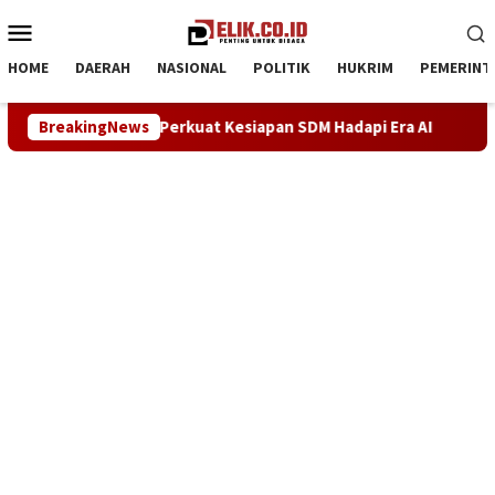
Loncat
Menu
ke
Mobile
konten
HOME
DAERAH
NASIONAL
POLITIK
HUKRIM
PEMERINT
Metra-Net Perkuat Kesiapan SDM Hadapi Era AI
BreakingNews
Demokrat