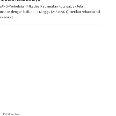
ANG-Perhelatan Pilkades Kecamatan Kutawaluya telah
anakan dengan baik pada Minggu (21/3/2021). Berikut rekapitulasi
Pilkades […]
H
Latifudin
Maret 22, 2021