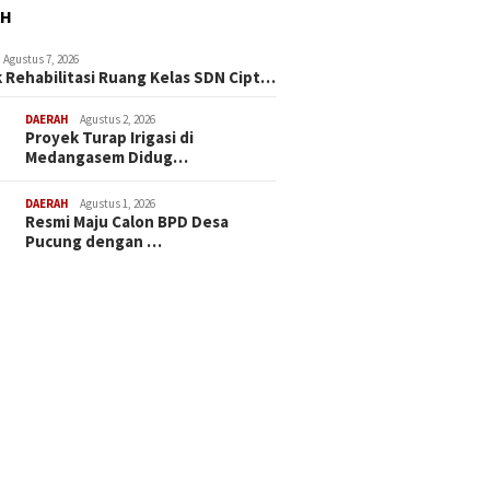
AH
Agustus 7, 2026
 Rehabilitasi Ruang Kelas SDN Cipt…
DAERAH
Agustus 2, 2026
Proyek Turap Irigasi di
Medangasem Didug…
DAERAH
Agustus 1, 2026
Resmi Maju Calon BPD Desa
Pucung dengan …