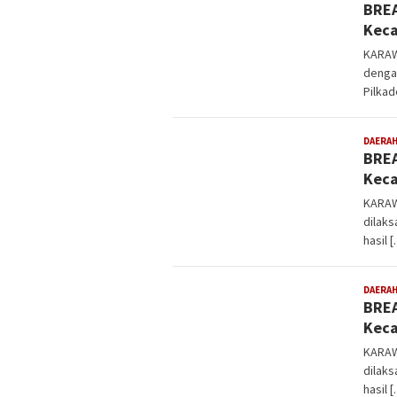
BREA
Kec
KARAW
dengan
Pilkad
DAERA
BREA
Keca
KARAW
dilaks
hasil 
DAERA
BREA
Kec
KARAW
dilaks
hasil 