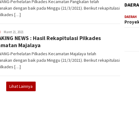
ANG-Perhelatan Pilkades Kecamatan Pangkalan telah
DAER
anakan dengan baik pada Minggu (21/3/2021). Berikut rekapitulasi
Pilkades […]
DAERAH
Proyek
H
Latifudin
Maret 21, 2021
KING NEWS : Hasil Rekapitulasi Pilkades
Manaf
matan Majalaya
ANG-Perhelatan Pilkades Kecamatan Majalaya telah
anakan dengan baik pada Minggu (21/3/2021). Berikut rekapitulasi
Pilkades […]
Lihat Lainnya