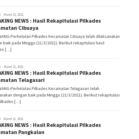
H
Latifudin
Maret 22, 2021
KING NEWS : Hasil Rekapitulasi Pilkades
Manaf
amatan Cibuaya
ANG-Perhelatan Pilkades Kecamatan Cibuaya telah dilaksanakan
 baik pada Minggu (21/3/2021). Berikut rekapitulasi hasil
es […]
H
Latifudin
Maret 21, 2021
KING NEWS : Hasil Rekapitulasi Pilkades
Manaf
matan Telagasari
ANG-Perhelatan Pilkades Kecamatan Telagasari telah
anakan dengan baik pada Minggu (21/3/2021). Berikut rekapitulasi
Pilkades […]
H
Latifudin
Maret 21, 2021
KING NEWS : Hasil Rekapitulasi Pilkades
Manaf
amatan Pangkalan