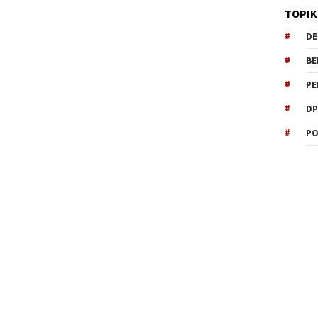
TOPIK
DE
BE
PE
DP
PO