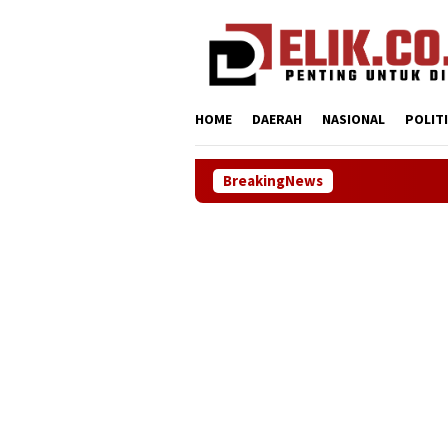
Loncat
tutup
ke
konten
HOME
DAERAH
NASIONAL
POLIT
BreakingNews
Sinergi ASOKA 