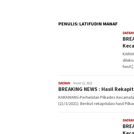
PENULIS:
LATIFUDIN MANAF
DAERA
BREA
Keca
KARAW
dilaks
hasil 
DAERAH
Latifudin
Maret 22, 2021
BREAKING NEWS : Hasil Rekapi
Manaf
KARAWANG-Perhelatan Pilkades Kecamatan
(21/3/2021). Berikut rekapitulasi hasil Pilk
DAERA
BREA
Kec