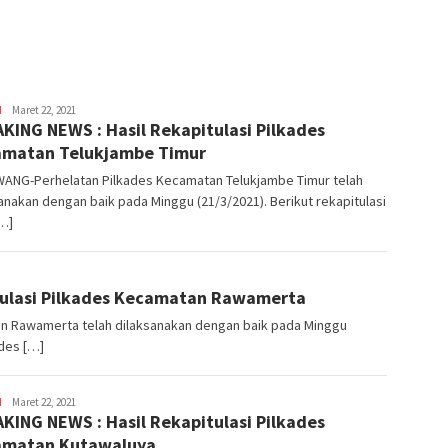
H
Latifudin
Maret 22, 2021
KING NEWS : Hasil Rekapitulasi Pilkades
Manaf
matan Telukjambe Timur
ANG-Perhelatan Pilkades Kecamatan Telukjambe Timur telah
anakan dengan baik pada Minggu (21/3/2021). Berikut rekapitulasi
[…]
tulasi Pilkades Kecamatan Rawamerta
 Rawamerta telah dilaksanakan dengan baik pada Minggu
ades […]
H
Latifudin
Maret 22, 2021
KING NEWS : Hasil Rekapitulasi Pilkades
Manaf
amatan Kutawaluya