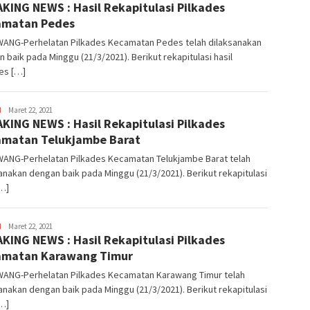
KING NEWS : Hasil Rekapitulasi Pilkades
Manaf
amatan Pedes
ANG-Perhelatan Pilkades Kecamatan Pedes telah dilaksanakan
 baik pada Minggu (21/3/2021). Berikut rekapitulasi hasil
es […]
H
Latifudin
Maret 22, 2021
KING NEWS : Hasil Rekapitulasi Pilkades
Manaf
matan Telukjambe Barat
ANG-Perhelatan Pilkades Kecamatan Telukjambe Barat telah
anakan dengan baik pada Minggu (21/3/2021). Berikut rekapitulasi
[…]
H
Latifudin
Maret 22, 2021
KING NEWS : Hasil Rekapitulasi Pilkades
Manaf
amatan Karawang Timur
ANG-Perhelatan Pilkades Kecamatan Karawang Timur telah
anakan dengan baik pada Minggu (21/3/2021). Berikut rekapitulasi
[…]