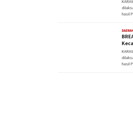
KARAW
dilaks
hasil 
DAERA
BREA
Keca
KARAW
dilaks
hasil 