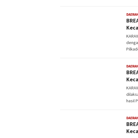
DAERA
BREA
Kec
KARAW
dengan
Pilkad
DAERA
BREA
Keca
KARAW
dilaks
hasil 
DAERA
BREA
Kec