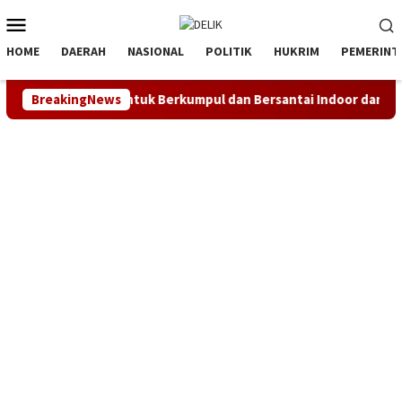
Loncat
Menu
ke
Mobile
konten
HOME
DAERAH
NASIONAL
POLITIK
HUKRIM
PEMERINT
arkan Ruang untuk Berkumpul dan Bersantai Indoor dan Outdoor
BreakingNews