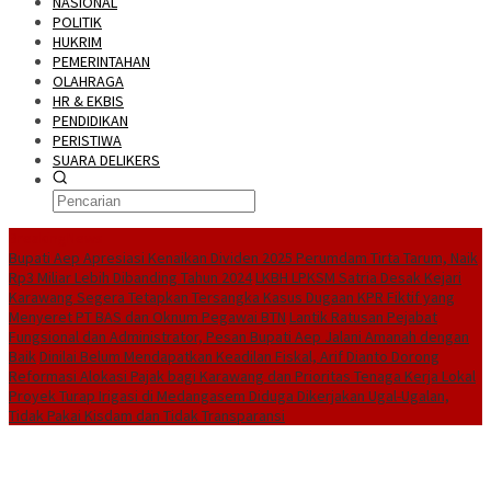
NASIONAL
POLITIK
HUKRIM
PEMERINTAHAN
OLAHRAGA
HR & EKBIS
PENDIDIKAN
PERISTIWA
SUARA DELIKERS
BreakingNews
Bupati Aep Apresiasi Kenaikan Dividen 2025 Perumdam Tirta Tarum, Naik
Rp3 Miliar Lebih Dibanding Tahun 2024
LKBH LPKSM Satria Desak Kejari
Karawang Segera Tetapkan Tersangka Kasus Dugaan KPR Fiktif yang
Menyeret PT BAS dan Oknum Pegawai BTN
Lantik Ratusan Pejabat
Fungsional dan Administrator, Pesan Bupati Aep Jalani Amanah dengan
Baik
Dinilai Belum Mendapatkan Keadilan Fiskal, Arif Dianto Dorong
Reformasi Alokasi Pajak bagi Karawang dan Prioritas Tenaga Kerja Lokal
Proyek Turap Irigasi di Medangasem Diduga Dikerjakan Ugal-Ugalan,
Tidak Pakai Kisdam dan Tidak Transparansi