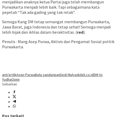
menjadikan anaknya ketua Partai juga telah membangun
Purwakarta menjadi lebih baik. Tapi sebagaimana kata
pepetah “Tak ada gading yang tak retak”.
Semoga Kang DM tetap semangat membangun Purwakarta,
Jawa Barat, juga Indonesia dan tetap sehat! Semoga menjadi
lebih bijak dan ikhlas dalam beraktivitas. (
red
).
Penulis : Mang Asep Purwa, Aktivis dan Pengamat Sosial politik
Purwakarta.
anti kritik
Asep Purwa
Batu sandungan
Dedi Mulyadi
deli.co.id
DM Vs
Yudha
Opini
Sebarkan
Pos terkait