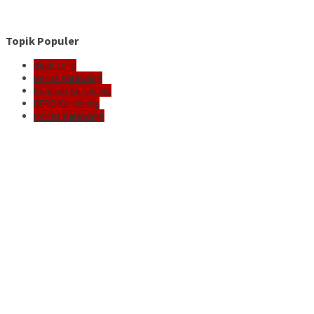
Topik Populer
delik.co.id
Berita Karawang
Pemkab Karawang
DPRD Karawang
Polres Karawang