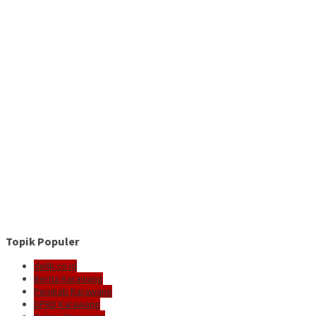
Topik Populer
delik.co.id
Berita Karawang
Pemkab Karawang
DPRD Karawang