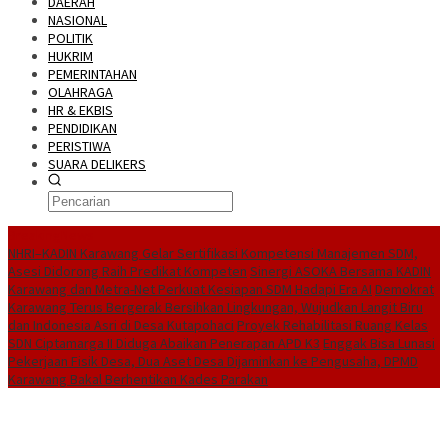
DAERAH
NASIONAL
POLITIK
HUKRIM
PEMERINTAHAN
OLAHRAGA
HR & EKBIS
PENDIDIKAN
PERISTIWA
SUARA DELIKERS
BreakingNews
NHRI–KADIN Karawang Gelar Sertifikasi Kompetensi Manajemen SDM,
Asesi Didorong Raih Predikat Kompeten
Sinergi ASOKA Bersama KADIN
Karawang dan Metra-Net Perkuat Kesiapan SDM Hadapi Era AI
Demokrat
Karawang Terus Bergerak Bersihkan Lingkungan, Wujudkan Langit Biru
dan Indonesia Asri di Desa Kutapohaci
Proyek Rehabilitasi Ruang Kelas
SDN Ciptamarga II Diduga Abaikan Penerapan APD K3
Enggak Bisa Lunasi
Pekerjaan Fisik Desa, Dua Aset Desa Dijaminkan ke Pengusaha, DPMD
Karawang Bakal Berhentikan Kades Parakan