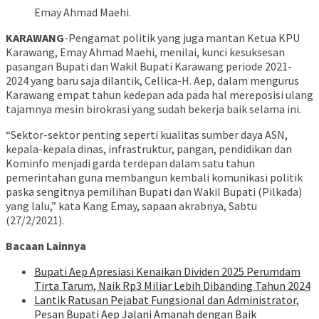
Emay Ahmad Maehi.
KARAWANG
-Pengamat politik yang juga mantan Ketua KPU
Karawang, Emay Ahmad Maehi, menilai, kunci kesuksesan
pasangan Bupati dan Wakil Bupati Karawang periode 2021-
2024 yang baru saja dilantik, Cellica-H. Aep, dalam mengurus
Karawang empat tahun kedepan ada pada hal mereposisi ulang
tajamnya mesin birokrasi yang sudah bekerja baik selama ini.
“Sektor-sektor penting seperti kualitas sumber daya ASN,
kepala-kepala dinas, infrastruktur, pangan, pendidikan dan
Kominfo menjadi garda terdepan dalam satu tahun
pemerintahan guna membangun kembali komunikasi politik
paska sengitnya pemilihan Bupati dan Wakil Bupati (Pilkada)
yang lalu,” kata Kang Emay, sapaan akrabnya, Sabtu
(27/2/2021).
Bacaan Lainnya
Bupati Aep Apresiasi Kenaikan Dividen 2025 Perumdam
Tirta Tarum, Naik Rp3 Miliar Lebih Dibanding Tahun 2024
Lantik Ratusan Pejabat Fungsional dan Administrator,
Pesan Bupati Aep Jalani Amanah dengan Baik