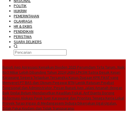
NASIONAL
POLITIK
HUKRIM
PEMERINTAHAN
OLAHRAGA
HR & EKBIS
PENDIDIKAN
PERISTIWA
SUARA DELIKERS
BreakingNews
Bupati Aep Apresiasi Kenaikan Dividen 2025 Perumdam Tirta Tarum, Naik
Rp3 Miliar Lebih Dibanding Tahun 2024
LKBH LPKSM Satria Desak Kejari
Karawang Segera Tetapkan Tersangka Kasus Dugaan KPR Fiktif yang
Menyeret PT BAS dan Oknum Pegawai BTN
Lantik Ratusan Pejabat
Fungsional dan Administrator, Pesan Bupati Aep Jalani Amanah dengan
Baik
Dinilai Belum Mendapatkan Keadilan Fiskal, Arif Dianto Dorong
Reformasi Alokasi Pajak bagi Karawang dan Prioritas Tenaga Kerja Lokal
Proyek Turap Irigasi di Medangasem Diduga Dikerjakan Ugal-Ugalan,
Tidak Pakai Kisdam dan Tidak Transparansi