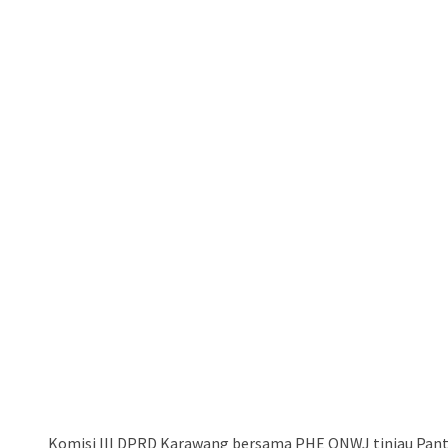
Komisi III DPRD Karawang bersama PHE ONWJ tinjau Panta