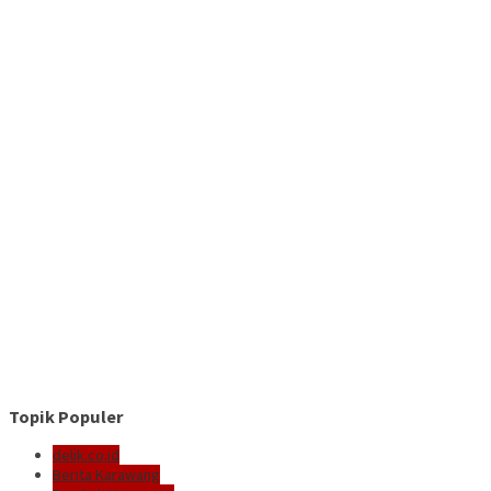
Topik Populer
delik.co.id
Berita Karawang