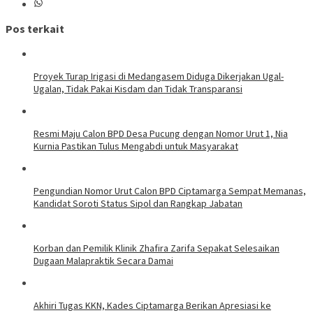
Pos terkait
Proyek Turap Irigasi di Medangasem Diduga Dikerjakan Ugal-
Ugalan, Tidak Pakai Kisdam dan Tidak Transparansi
Resmi Maju Calon BPD Desa Pucung dengan Nomor Urut 1, Nia
Kurnia Pastikan Tulus Mengabdi untuk Masyarakat
Pengundian Nomor Urut Calon BPD Ciptamarga Sempat Memanas,
Kandidat Soroti Status Sipol dan Rangkap Jabatan
Korban dan Pemilik Klinik Zhafira Zarifa Sepakat Selesaikan
Dugaan Malapraktik Secara Damai
Akhiri Tugas KKN, Kades Ciptamarga Berikan Apresiasi ke