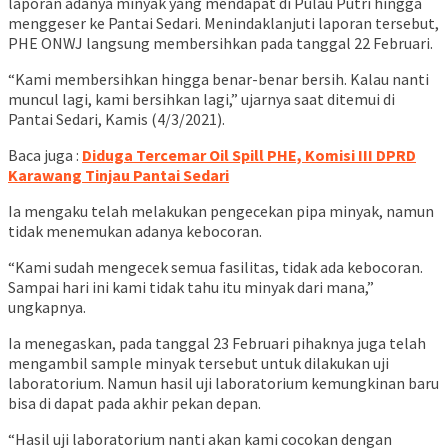
laporan adanya minyak yang mendapat di Pulau Putri hingga
menggeser ke Pantai Sedari. Menindaklanjuti laporan tersebut,
PHE ONWJ langsung membersihkan pada tanggal 22 Februari.
“Kami membersihkan hingga benar-benar bersih. Kalau nanti
muncul lagi, kami bersihkan lagi,” ujarnya saat ditemui di
Pantai Sedari, Kamis (4/3/2021).
Baca juga :
Diduga Tercemar Oil Spill PHE, Komisi III DPRD
Karawang Tinjau Pantai Sedari
Ia mengaku telah melakukan pengecekan pipa minyak, namun
tidak menemukan adanya kebocoran.
“Kami sudah mengecek semua fasilitas, tidak ada kebocoran.
Sampai hari ini kami tidak tahu itu minyak dari mana,”
ungkapnya.
Ia menegaskan, pada tanggal 23 Februari pihaknya juga telah
mengambil sample minyak tersebut untuk dilakukan uji
laboratorium. Namun hasil uji laboratorium kemungkinan baru
bisa di dapat pada akhir pekan depan.
“Hasil uji laboratorium nanti akan kami cocokan dengan