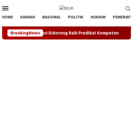
Loncat
Menu
ke
Mobile
konten
HOME
DAERAH
NASIONAL
POLITIK
HUKRIM
PEMERINT
men SDM, Asesi Didorong Raih Predikat Kompeten
BreakingNews
Sinerg