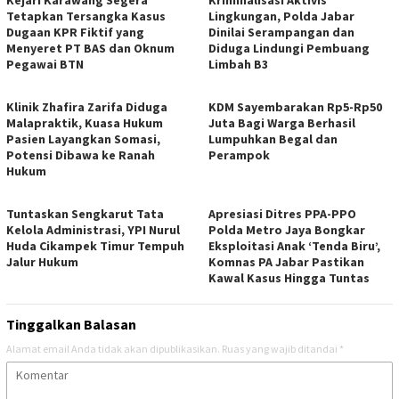
Tetapkan Tersangka Kasus
Lingkungan, Polda Jabar
Dugaan KPR Fiktif yang
Dinilai Serampangan dan
Menyeret PT BAS dan Oknum
Diduga Lindungi Pembuang
Pegawai BTN
Limbah B3
Klinik Zhafira Zarifa Diduga
KDM Sayembarakan Rp5-Rp50
Malapraktik, Kuasa Hukum
Juta Bagi Warga Berhasil
Pasien Layangkan Somasi,
Lumpuhkan Begal dan
Potensi Dibawa ke Ranah
Perampok
Hukum
Tuntaskan Sengkarut Tata
Apresiasi Ditres PPA-PPO
Kelola Administrasi, YPI Nurul
Polda Metro Jaya Bongkar
Huda Cikampek Timur Tempuh
Eksploitasi Anak ‘Tenda Biru’,
Jalur Hukum
Komnas PA Jabar Pastikan
Kawal Kasus Hingga Tuntas
Tinggalkan Balasan
Alamat email Anda tidak akan dipublikasikan.
Ruas yang wajib ditandai
*