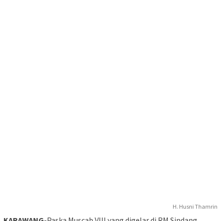
H. Husni Thamrin
KARAWANG
-Paska Muscab VIII yang digelar di RM Sindang