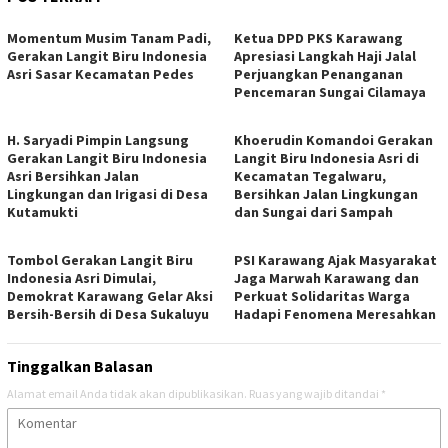
Momentum Musim Tanam Padi,
Ketua DPD PKS Karawang
Gerakan Langit Biru Indonesia
Apresiasi Langkah Haji Jalal
Asri Sasar Kecamatan Pedes
Perjuangkan Penanganan
Pencemaran Sungai Cilamaya
H. Saryadi Pimpin Langsung
Khoerudin Komandoi Gerakan
Gerakan Langit Biru Indonesia
Langit Biru Indonesia Asri di
Asri Bersihkan Jalan
Kecamatan Tegalwaru,
Lingkungan dan Irigasi di Desa
Bersihkan Jalan Lingkungan
Kutamukti
dan Sungai dari Sampah
Tombol Gerakan Langit Biru
PSI Karawang Ajak Masyarakat
Indonesia Asri Dimulai,
Jaga Marwah Karawang dan
Demokrat Karawang Gelar Aksi
Perkuat Solidaritas Warga
Bersih-Bersih di Desa Sukaluyu
Hadapi Fenomena Meresahkan
Tinggalkan Balasan
Alamat email Anda tidak akan dipublikasikan.
Ruas yang wajib ditandai
*