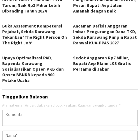
Tarum, Naik Rp3 Miliar Lebih
Pesan Bupati Aep Jalani
Dibanding Tahun 2024
Amanah dengan Baik
Buka Assesment Kompetensi
Ancaman Defisit Anggaran
Pejabat, Sekda Karawang
Imbas Pengurangan Dana TKD,
Tekankan ‘The Right Person On
Sekda Karawang Pimpin Rapat
The Right Job’
Ranwal KUA-PPAS 2027
Upaya Optimalisasi PAD,
Sedot Anggaran Rp7 Miliar,
Bapenda Karawang
Bupati Aep Klaim LKS Gratis
Sosialisasikan Opsen PKB dan
Pertama di Jabar
Opsen BBNKB kepada 900
Pelaku Usaha
Tinggalkan Balasan
Alamat email Anda tidak akan dipublikasikan.
Ruas yang wajib ditandai
*