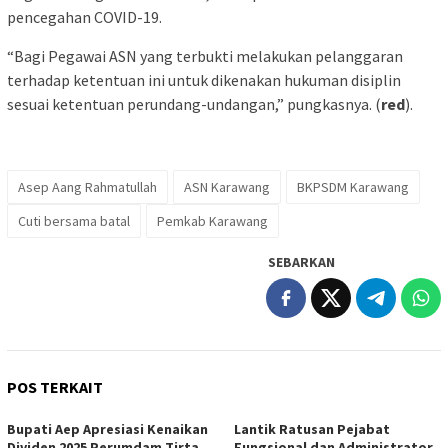
pencegahan COVID-19.
“Bagi Pegawai ASN yang terbukti melakukan pelanggaran
terhadap ketentuan ini untuk dikenakan hukuman disiplin
sesuai ketentuan perundang-undangan,” pungkasnya. (
red
).
Asep Aang Rahmatullah
ASN Karawang
BKPSDM Karawang
Cuti bersama batal
Pemkab Karawang
SEBARKAN
POS TERKAIT
Bupati Aep Apresiasi Kenaikan
Lantik Ratusan Pejabat
Dividen 2025 Perumdam Tirta
Fungsional dan Administrator,